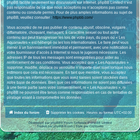
phpBB facilite seulement les discussions sur Internet. phpBB Limited n’est
pas responsable de ce que nous acceptons ou n’acceptons pas comme
contenu ou conduite permis. Pour de plus amples informations au sujet de
phpBB, veuillez consulter :
https://www.phpbb.com/
.
Vous acceptez de ne pas publier de contenu abusif, obscène, vulgaire,
diffamatoire, choquant, menaçant, à caractère sexuel ou tout autre
contenu qui peut transgresser les lois de votre pays, du pays où « Les
Aquanautes » est hébergé ou les lois internationales. Le faire peut vous
mener à un bannissement immédiat et permanent, avec une notification à
votre fournisseur d’accès à Internet si nous le jugeons nécessaire. Les
adresses IP de tous les messages sont enregistrées pour aider au
renforcement de ces conditions. Vous acceptez que « Les Aquanautes »
supprime, modifie, déplace ou verrouille n’importe quel sujet lorsque nous
estimons que cela est nécessaire. En tant que membre, vous acceptez
que toutes les informations que vous avez saisies soient stockées dans
notre base de données. Bien que ces informations ne soient pas diffusées
à une tierce partie sans votre consentement, ni « Les Aquanautes », ni
phpBB ne pourront être tenus comme responsables en cas de tentative de
piratage visant à compromettre les données.
Index du forum
Supprimer les cookies
Heures au format
UTC+02:00
Développé par
phpBB
® Forum Software © phpBB Limited
Traduit par
phpBB-fr.com
| Style par
Cri|Studio