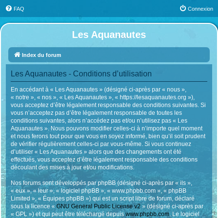
FAQ
Connexion
Les Aquanautes
Index du forum
Les Aquanautes - Conditions d’utilisation
En accédant à « Les Aquanautes » (désigné ci-après par « nous »,
« notre », « nos », « Les Aquanautes », « https://lesaquanautes.org »),
vous acceptez d’être légalement responsable des conditions suivantes. Si
vous n’acceptez pas d’être légalement responsable de toutes les
conditions suivantes, alors n’accédez pas et/ou n’utilisez pas « Les
Aquanautes ». Nous pouvons modifier celles-ci à n’importe quel moment
et nous ferons tout pour que vous en soyez informé, bien qu’il soit prudent
de vérifier régulièrement celles-ci par vous-même. Si vous continuez
d’utiliser « Les Aquanautes » alors que des changements ont été
effectués, vous acceptez d’être légalement responsable des conditions
découlant des mises à jour et/ou modifications.
Nos forums sont développés par phpBB (désigné ci-après par « ils »,
« eux », « leur », « logiciel phpBB », « www.phpbb.com », « phpBB
Limited », « Équipes phpBB ») qui est un script libre de forum, déclaré
sous la licence «
GNU General Public License v2
» (désigné ci-après par
« GPL ») et qui peut être téléchargé depuis
www.phpbb.com
. Le logiciel