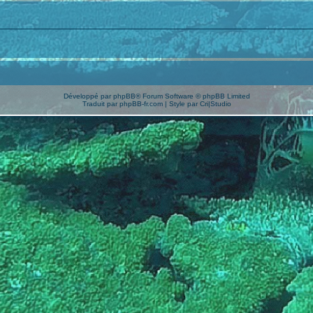
Développé par
phpBB
® Forum Software © phpBB Limited
Traduit par
phpBB-fr.com
| Style par
Cri|Studio