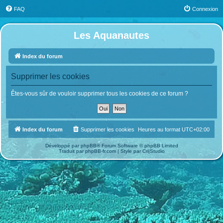
FAQ
Connexion
Les Aquanautes
Index du forum
Supprimer les cookies
Êtes-vous sûr de vouloir supprimer tous les cookies de ce forum ?
Index du forum
Supprimer les cookies
Heures au format
UTC+02:00
Développé par
phpBB
® Forum Software © phpBB Limited
Traduit par
phpBB-fr.com
| Style par
Cri|Studio