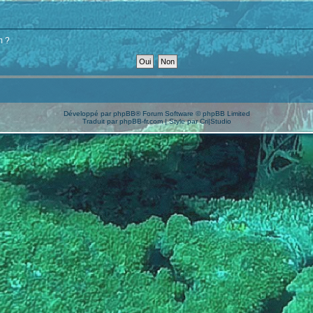
m ?
Développé par
phpBB
® Forum Software © phpBB Limited
Traduit par
phpBB-fr.com
| Style par
Cri|Studio