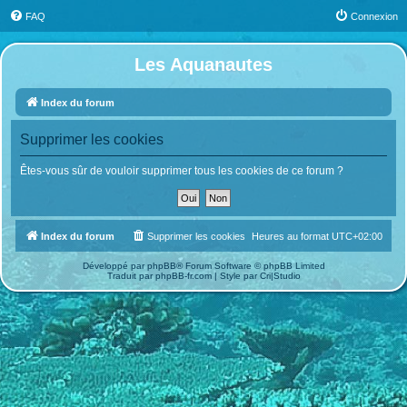
FAQ
Connexion
Les Aquanautes
Index du forum
Supprimer les cookies
Êtes-vous sûr de vouloir supprimer tous les cookies de ce forum ?
Index du forum
Supprimer les cookies
Heures au format
UTC+02:00
Développé par
phpBB
® Forum Software © phpBB Limited
Traduit par
phpBB-fr.com
| Style par
Cri|Studio