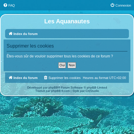
FAQ
Connexion
Les Aquanautes
Index du forum
Supprimer les cookies
Êtes-vous sûr de vouloir supprimer tous les cookies de ce forum ?
Index du forum
Supprimer les cookies
Heures au format
UTC+02:00
Développé par
phpBB
® Forum Software © phpBB Limited
Traduit par
phpBB-fr.com
| Style par
Cri|Studio