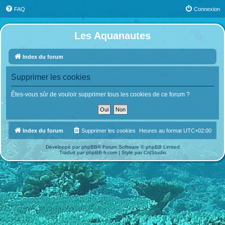
FAQ
Connexion
Les Aquanautes
Index du forum
Supprimer les cookies
Êtes-vous sûr de vouloir supprimer tous les cookies de ce forum ?
Index du forum
Supprimer les cookies
Heures au format
UTC+02:00
Développé par
phpBB
® Forum Software © phpBB Limited
Traduit par
phpBB-fr.com
| Style par
Cri|Studio