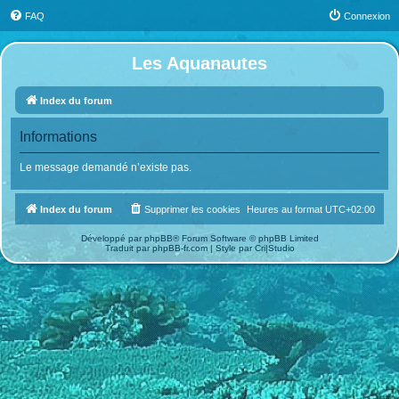
FAQ
Connexion
Les Aquanautes
Index du forum
Informations
Le message demandé n’existe pas.
Index du forum
Supprimer les cookies
Heures au format
UTC+02:00
Développé par
phpBB
® Forum Software © phpBB Limited
Traduit par
phpBB-fr.com
| Style par
Cri|Studio