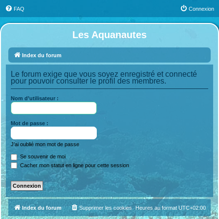
FAQ
Connexion
Les Aquanautes
Index du forum
Le forum exige que vous soyez enregistré et connecté
pour pouvoir consulter le profil des membres.
Nom d’utilisateur :
Mot de passe :
J’ai oublié mon mot de passe
Se souvenir de moi
Cacher mon statut en ligne pour cette session
Index du forum
Supprimer les cookies
Heures au format
UTC+02:00