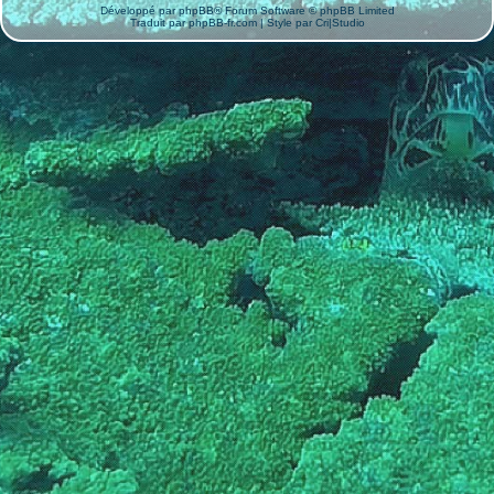
Développé par
phpBB
® Forum Software © phpBB Limited
Traduit par
phpBB-fr.com
| Style par
Cri|Studio