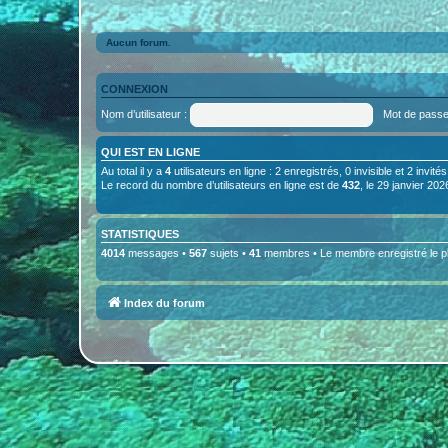
Aucun forum.
CONNEXION
Nom d’utilisateur :
Mot de passe
QUI EST EN LIGNE
Au total il y a
4
utilisateurs en ligne : 2 enregistrés, 0 invisible et 2 invi
Le record du nombre d’utilisateurs en ligne est de
432
, le 29 janvier 202
STATISTIQUES
4014
messages •
567
sujets •
41
membres • Le membre enregistré le p
Index du forum