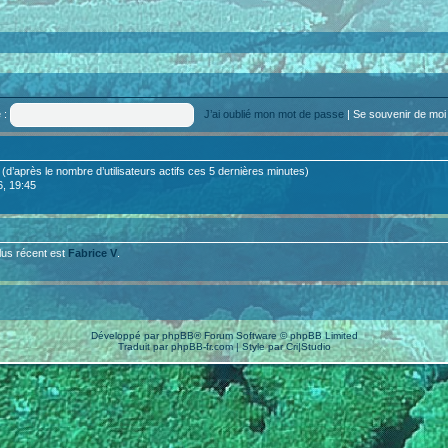
 :
J’ai oublié mon mot de passe
|
Se souvenir de mo
tés (d’après le nombre d’utilisateurs actifs ces 5 dernières minutes)
6, 19:45
lus récent est
Fabrice V
.
Développé par
phpBB
® Forum Software © phpBB Limited
Traduit par
phpBB-fr.com
| Style par
Cri|Studio