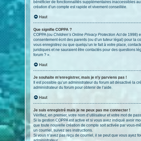
bénéficier de fonctionnalités supplémentaires inaccessibles au
création d’un compte est rapide et vivement conseillée.
Haut
Que signifie COPPA ?
COPPA (ou
Children’s Online Privacy Protection Act
de 1998) es
consentement écrit des parents (ou d’un tuteur légal) pour la c
vous enregistrez ou que quelqu’un le fait à votre place, contac
juridiques et ne sauraient être contactés pour des questions lé
forum ? ».
Haut
Je souhaite m’enregistrer, mais je n’y parviens pas !
Il est possible qu’un administrateur du forum ait désactivé la c
administrateur du forum pour obtenir de l’aide.
Haut
Je suis enregistré mais je ne peux pas me connecter !
Vérifiez, en premier, votre nom d’utilisateur et votre mot de passe.
Si la gestion COPPA est active et si vous avez indiqué avoir mo
que toute nouvelle création de compte soit activée par vous-mê
un courriel, suivez ses instructions.
Si vous n’avez pas reçu de courriel, il se peut que vous ayez fou
administrateur.