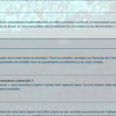
os paramètres d’authentification et votre connexion au forum. Ils fournissent aussi
teur du forum. Si vous rencontrez des problèmes de connexion ou de déconnexion, l
ockés dans notre base de données. Pour les modifier, accédez au
Panneau de l’util
 permettra de modifier tous les paramètres et préférences de votre compte.
s membres connectés ?
forum », vous trouverez l’option
Cacher mon statut en ligne
. Si vous activez cette o
es invisibles.
ifférent de celui dans lequel vous êtes. Dans ce cas, accédez au
panneau de l’utilisa
ney, etc.). Notez que la modification du fuseau horaire, comme la plupart des para