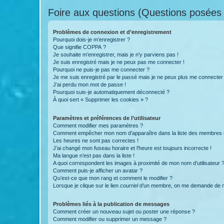
Foire aux questions (Questions posée
Problèmes de connexion et d’enregistrement
Pourquoi dois-je m’enregistrer ?
Que signifie COPPA ?
Je souhaite m’enregistrer, mais je n’y parviens pas !
Je suis enregistré mais je ne peux pas me connecter !
Pourquoi ne puis-je pas me connecter ?
Je me suis enregistré par le passé mais je ne peux plus me connecter
J’ai perdu mon mot de passe !
Pourquoi suis-je automatiquement déconnecté ?
À quoi sert « Supprimer les cookies » ?
Paramètres et préférences de l’utilisateur
Comment modifier mes paramètres ?
Comment empêcher mon nom d’apparaître dans la liste des membres
Les heures ne sont pas correctes !
J’ai changé mon fuseau horaire et l’heure est toujours incorrecte !
Ma langue n’est pas dans la liste !
A quoi correspondent les images à proximité de mon nom d’utilisateur 
Comment puis-je afficher un avatar ?
Qu’est-ce que mon rang et comment le modifier ?
Lorsque je clique sur le lien
courriel
d’un membre, on me demande de m
Problèmes liés à la publication de messages
Comment créer un nouveau sujet ou poster une réponse ?
Comment modifier ou supprimer un message ?