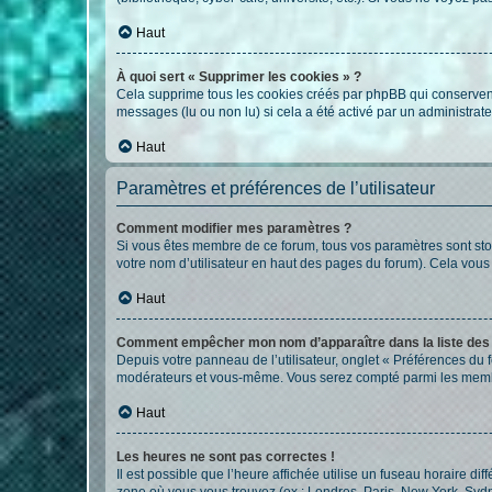
Haut
À quoi sert « Supprimer les cookies » ?
Cela supprime tous les cookies créés par phpBB qui conservent v
messages (lu ou non lu) si cela a été activé par un administra
Haut
Paramètres et préférences de l’utilisateur
Comment modifier mes paramètres ?
Si vous êtes membre de ce forum, tous vos paramètres sont st
votre nom d’utilisateur en haut des pages du forum). Cela vous
Haut
Comment empêcher mon nom d’apparaître dans la liste de
Depuis votre panneau de l’utilisateur, onglet « Préférences du 
modérateurs et vous-même. Vous serez compté parmi les membr
Haut
Les heures ne sont pas correctes !
Il est possible que l’heure affichée utilise un fuseau horaire d
zone où vous vous trouvez (ex : Londres, Paris, New York, Syd