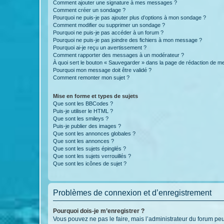
Comment ajouter une signature à mes messages ?
Comment créer un sondage ?
Pourquoi ne puis-je pas ajouter plus d’options à mon sondage ?
Comment modifier ou supprimer un sondage ?
Pourquoi ne puis-je pas accéder à un forum ?
Pourquoi ne puis-je pas joindre des fichiers à mon message ?
Pourquoi ai-je reçu un avertissement ?
Comment rapporter des messages à un modérateur ?
À quoi sert le bouton « Sauvegarder » dans la page de rédaction de 
Pourquoi mon message doit être validé ?
Comment remonter mon sujet ?
Mise en forme et types de sujets
Que sont les BBCodes ?
Puis-je utiliser le HTML ?
Que sont les smileys ?
Puis-je publier des images ?
Que sont les annonces globales ?
Que sont les annonces ?
Que sont les sujets épinglés ?
Que sont les sujets verrouillés ?
Que sont les icônes de sujet ?
Problèmes de connexion et d’enregistrement
Pourquoi dois-je m’enregistrer ?
Vous pouvez ne pas le faire, mais l’administrateur du forum peu