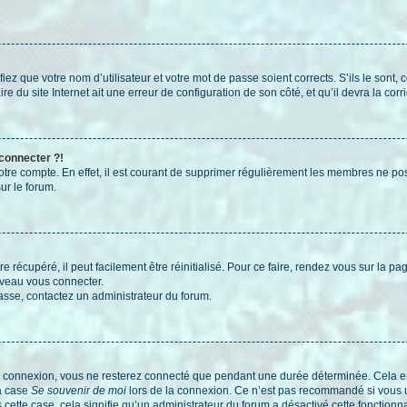
iez que votre nom d’utilisateur et votre mot de passe soient corrects. S’ils le sont,
e du site Internet ait une erreur de configuration de son côté, et qu’il devra la corri
 connecter ?!
votre compte. En effet, il est courant de supprimer régulièrement les membres ne pos
ur le forum.
 récupéré, il peut facilement être réinitialisé. Pour ce faire, rendez vous sur la p
uveau vous connecter.
passe, contactez un administrateur du forum.
e connexion, vous ne resterez connecté que pendant une durée déterminée. Cela em
la case
Se souvenir de moi
lors de la connexion. Ce n’est pas recommandé si vous u
s cette case, cela signifie qu’un administrateur du forum a désactivé cette fonctionna