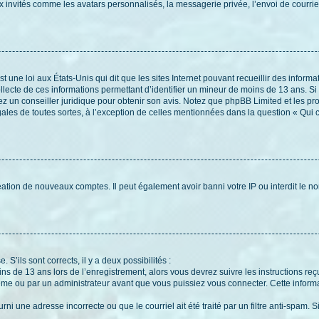
x invités comme les avatars personnalisés, la messagerie privée, l’envoi de courri
t une loi aux États-Unis qui dit que les sites Internet pouvant recueillir des infor
ollecte de ces informations permettant d’identifier un mineur de moins de 13 ans. S
tez un conseiller juridique pour obtenir son avis. Notez que phpBB Limited et les pr
gales de toutes sortes, à l’exception de celles mentionnées dans la question « Qui
réation de nouveaux comptes. Il peut également avoir banni votre IP ou interdit le no
 S’ils sont corrects, il y a deux possibilités :
ins de 13 ans lors de l’enregistrement, alors vous devrez suivre les instructions r
me ou par un administrateur avant que vous puissiez vous connecter. Cette informat
rni une adresse incorrecte ou que le courriel ait été traité par un filtre anti-spam. S