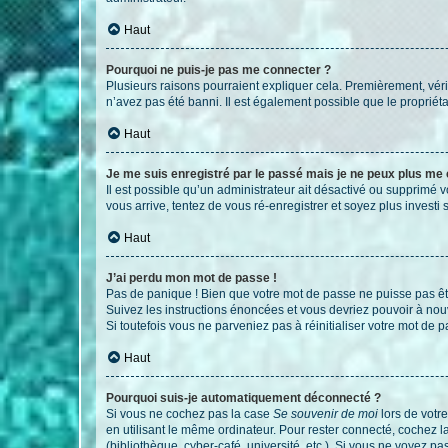
Haut
Pourquoi ne puis-je pas me connecter ?
Plusieurs raisons pourraient expliquer cela. Premièrement, vérif
n’avez pas été banni. Il est également possible que le propriétair
Haut
Je me suis enregistré par le passé mais je ne peux plus me
Il est possible qu’un administrateur ait désactivé ou supprimé 
vous arrive, tentez de vous ré-enregistrer et soyez plus investi s
Haut
J’ai perdu mon mot de passe !
Pas de panique ! Bien que votre mot de passe ne puisse pas être
Suivez les instructions énoncées et vous devriez pouvoir à no
Si toutefois vous ne parveniez pas à réinitialiser votre mot de 
Haut
Pourquoi suis-je automatiquement déconnecté ?
Si vous ne cochez pas la case
Se souvenir de moi
lors de votr
en utilisant le même ordinateur. Pour rester connecté, cochez 
(bibliothèque, cyber-café, université, etc.). Si vous ne voyez pa