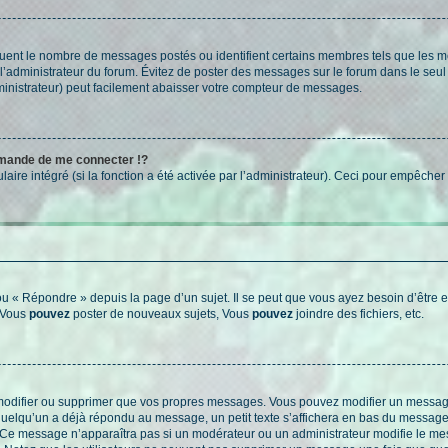
iquent le nombre de messages postés ou identifient certains membres tels que les 
ar l’administrateur du forum. Évitez de poster des messages sur le forum dans le seu
ministrateur) peut facilement abaisser votre compteur de messages.
mande de me connecter !?
re intégré (si la fonction a été activée par l’administrateur). Ceci pour empêcher l’u
 « Répondre » depuis la page d’un sujet. Il se peut que vous ayez besoin d’être e
: Vous
pouvez
poster de nouveaux sujets, Vous
pouvez
joindre des fichiers, etc.
modifier ou supprimer que vos propres messages. Vous pouvez modifier un message
lqu’un a déjà répondu au message, un petit texte s’affichera en bas du message ind
n. Ce message n’apparaîtra pas si un modérateur ou un administrateur modifie le mes