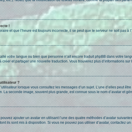
ecte !
aire et que l’heure est toujours incorrecte, il se peut que le serveur ne soit pas à
installé votre langue ou bien que personne n’ait encore traduit phpBB dans votre l
s à créer et partager une nouvelle traduction. Vous trouverez plus d’informations sur l
tilisateur ?
utilisateur lorsque vous consultez les messages d’un sujet. L’une d’elles peut êtr
rum. La seconde image, souvent plus grande, est connue sous le nom d’avatar et 
s pouvez ajouter un avatar en utilisant l’une des quatre méthodes d’avatar suivantes 
ont ils sont mis à disposition. Si vous ne pouvez pas utiliser d’avatar, contactez un