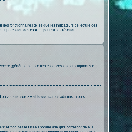
 des fonctionnalités telles que les indicateurs de lecture des
a suppression des cookies pourrait les résoudre.
isateur
(généralement ce lien est accessible en cliquant sur
ption vous ne serez visible que par les administrateurs, les
teur
et modifiez le fuseau horaire afin qu’il corresponde à la
mètres, n’est accessible qu’aux membres du forum. Donc si vous