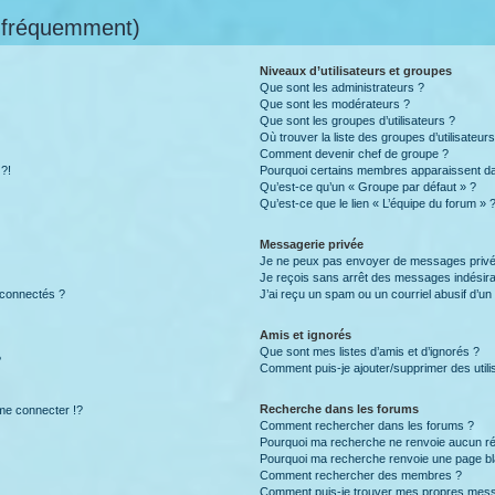
s fréquemment)
Niveaux d’utilisateurs et groupes
Que sont les administrateurs ?
Que sont les modérateurs ?
Que sont les groupes d’utilisateurs ?
Où trouver la liste des groupes d’utilisateur
Comment devenir chef de groupe ?
 ?!
Pourquoi certains membres apparaissent dan
Qu’est-ce qu’un « Groupe par défaut » ?
Qu’est-ce que le lien « L’équipe du forum » 
Messagerie privée
Je ne peux pas envoyer de messages privé
Je reçois sans arrêt des messages indésira
 connectés ?
J’ai reçu un spam ou un courriel abusif d’u
Amis et ignorés
Que sont mes listes d’amis et d’ignorés ?
?
Comment puis-je ajouter/supprimer des utilis
Recherche dans les forums
e connecter !?
Comment rechercher dans les forums ?
Pourquoi ma recherche ne renvoie aucun ré
Pourquoi ma recherche renvoie une page bl
Comment rechercher des membres ?
Comment puis-je trouver mes propres mess