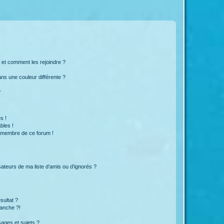
s et comment les rejoindre ?
s une couleur différente ?
?
s !
bles !
n membre de ce forum !
ateurs de ma liste d’amis ou d’ignorés ?
sultat ?
anche ?!
ages et sujets ?