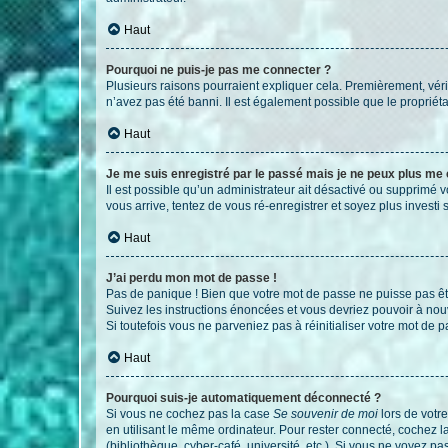
Haut
Pourquoi ne puis-je pas me connecter ?
Plusieurs raisons pourraient expliquer cela. Premièrement, vérif
n’avez pas été banni. Il est également possible que le propriétair
Haut
Je me suis enregistré par le passé mais je ne peux plus me
Il est possible qu’un administrateur ait désactivé ou supprimé 
vous arrive, tentez de vous ré-enregistrer et soyez plus investi s
Haut
J’ai perdu mon mot de passe !
Pas de panique ! Bien que votre mot de passe ne puisse pas être
Suivez les instructions énoncées et vous devriez pouvoir à no
Si toutefois vous ne parveniez pas à réinitialiser votre mot de 
Haut
Pourquoi suis-je automatiquement déconnecté ?
Si vous ne cochez pas la case
Se souvenir de moi
lors de votr
en utilisant le même ordinateur. Pour rester connecté, cochez 
(bibliothèque, cyber-café, université, etc.). Si vous ne voyez pa