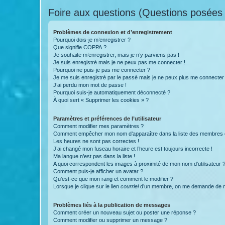
Foire aux questions (Questions posée
Problèmes de connexion et d’enregistrement
Pourquoi dois-je m’enregistrer ?
Que signifie COPPA ?
Je souhaite m’enregistrer, mais je n’y parviens pas !
Je suis enregistré mais je ne peux pas me connecter !
Pourquoi ne puis-je pas me connecter ?
Je me suis enregistré par le passé mais je ne peux plus me connecter
J’ai perdu mon mot de passe !
Pourquoi suis-je automatiquement déconnecté ?
À quoi sert « Supprimer les cookies » ?
Paramètres et préférences de l’utilisateur
Comment modifier mes paramètres ?
Comment empêcher mon nom d’apparaître dans la liste des membres
Les heures ne sont pas correctes !
J’ai changé mon fuseau horaire et l’heure est toujours incorrecte !
Ma langue n’est pas dans la liste !
A quoi correspondent les images à proximité de mon nom d’utilisateur 
Comment puis-je afficher un avatar ?
Qu’est-ce que mon rang et comment le modifier ?
Lorsque je clique sur le lien
courriel
d’un membre, on me demande de m
Problèmes liés à la publication de messages
Comment créer un nouveau sujet ou poster une réponse ?
Comment modifier ou supprimer un message ?