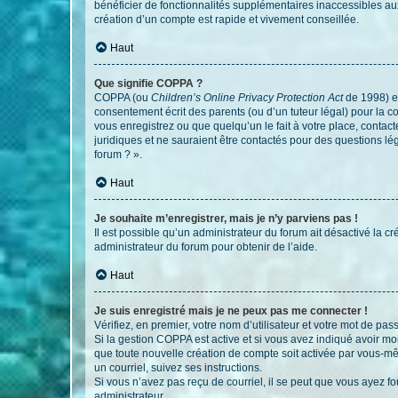
bénéficier de fonctionnalités supplémentaires inaccessibles au
création d’un compte est rapide et vivement conseillée.
Haut
Que signifie COPPA ?
COPPA (ou
Children’s Online Privacy Protection Act
de 1998) es
consentement écrit des parents (ou d’un tuteur légal) pour la c
vous enregistrez ou que quelqu’un le fait à votre place, contac
juridiques et ne sauraient être contactés pour des questions lé
forum ? ».
Haut
Je souhaite m’enregistrer, mais je n’y parviens pas !
Il est possible qu’un administrateur du forum ait désactivé la c
administrateur du forum pour obtenir de l’aide.
Haut
Je suis enregistré mais je ne peux pas me connecter !
Vérifiez, en premier, votre nom d’utilisateur et votre mot de passe.
Si la gestion COPPA est active et si vous avez indiqué avoir mo
que toute nouvelle création de compte soit activée par vous-mê
un courriel, suivez ses instructions.
Si vous n’avez pas reçu de courriel, il se peut que vous ayez fou
administrateur.