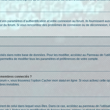
os paramètres d’authentification et votre connexion au forum. Ils fournissent aussi
teur du forum. Si vous rencontrez des problèmes de connexion ou de déconnexion, l
ockés dans notre base de données. Pour les modifier, accédez au
Panneau de l’util
 permettra de modifier tous les paramètres et préférences de votre compte.
s membres connectés ?
forum », vous trouverez l’option
Cacher mon statut en ligne
. Si vous activez cette o
es invisibles.
ifférent de celui dans lequel vous êtes. Dans ce cas, accédez au
panneau de l’utilisa
ney, etc.). Notez que la modification du fuseau horaire, comme la plupart des para