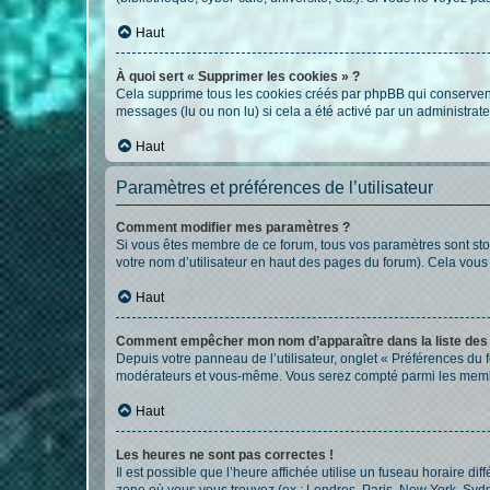
Haut
À quoi sert « Supprimer les cookies » ?
Cela supprime tous les cookies créés par phpBB qui conservent v
messages (lu ou non lu) si cela a été activé par un administra
Haut
Paramètres et préférences de l’utilisateur
Comment modifier mes paramètres ?
Si vous êtes membre de ce forum, tous vos paramètres sont st
votre nom d’utilisateur en haut des pages du forum). Cela vous
Haut
Comment empêcher mon nom d’apparaître dans la liste de
Depuis votre panneau de l’utilisateur, onglet « Préférences du 
modérateurs et vous-même. Vous serez compté parmi les membr
Haut
Les heures ne sont pas correctes !
Il est possible que l’heure affichée utilise un fuseau horaire d
zone où vous vous trouvez (ex : Londres, Paris, New York, Syd