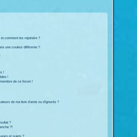
s et comment les rejoindre ?
s une couleur différente ?
?
s !
bles !
n membre de ce forum !
ateurs de ma liste d’amis ou d’ignorés ?
sultat ?
anche ?!
ages et sujets ?