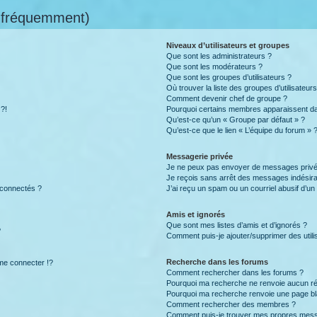
s fréquemment)
Niveaux d’utilisateurs et groupes
Que sont les administrateurs ?
Que sont les modérateurs ?
Que sont les groupes d’utilisateurs ?
Où trouver la liste des groupes d’utilisateur
Comment devenir chef de groupe ?
 ?!
Pourquoi certains membres apparaissent dan
Qu’est-ce qu’un « Groupe par défaut » ?
Qu’est-ce que le lien « L’équipe du forum » 
Messagerie privée
Je ne peux pas envoyer de messages privé
Je reçois sans arrêt des messages indésira
 connectés ?
J’ai reçu un spam ou un courriel abusif d’u
Amis et ignorés
Que sont mes listes d’amis et d’ignorés ?
?
Comment puis-je ajouter/supprimer des utilis
Recherche dans les forums
e connecter !?
Comment rechercher dans les forums ?
Pourquoi ma recherche ne renvoie aucun ré
Pourquoi ma recherche renvoie une page bl
Comment rechercher des membres ?
Comment puis-je trouver mes propres mess