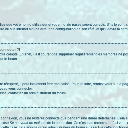
iez que votre nom d’utilisateur et votre mot de passe soient corrects. S’ils le sont,
e du site Internet ait une erreur de configuration de son côté, et qu’il devra la corri
 connecter ?!
votre compte. En effet, il est courant de supprimer régulièrement les membres ne pos
ur le forum.
 récupéré, il peut facilement être réinitialisé. Pour ce faire, rendez vous sur la p
uveau vous connecter.
passe, contactez un administrateur du forum.
e connexion, vous ne resterez connecté que pendant une durée déterminée. Cela em
la case
Se souvenir de moi
lors de la connexion. Ce n’est pas recommandé si vous u
s cette case, cela signifie qu’un administrateur du forum a désactivé cette fonctionna