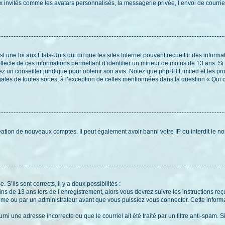
x invités comme les avatars personnalisés, la messagerie privée, l’envoi de courri
t une loi aux États-Unis qui dit que les sites Internet pouvant recueillir des infor
ollecte de ces informations permettant d’identifier un mineur de moins de 13 ans. S
tez un conseiller juridique pour obtenir son avis. Notez que phpBB Limited et les pr
gales de toutes sortes, à l’exception de celles mentionnées dans la question « Qui
réation de nouveaux comptes. Il peut également avoir banni votre IP ou interdit le no
 S’ils sont corrects, il y a deux possibilités :
ins de 13 ans lors de l’enregistrement, alors vous devrez suivre les instructions r
me ou par un administrateur avant que vous puissiez vous connecter. Cette informat
rni une adresse incorrecte ou que le courriel ait été traité par un filtre anti-spam. S