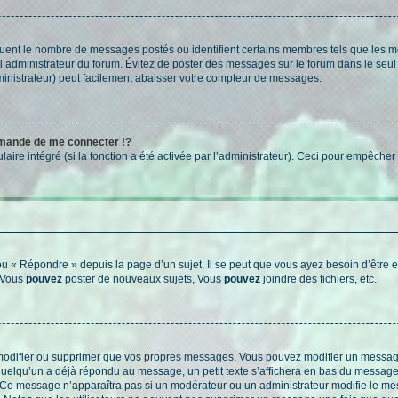
iquent le nombre de messages postés ou identifient certains membres tels que les 
ar l’administrateur du forum. Évitez de poster des messages sur le forum dans le seu
ministrateur) peut facilement abaisser votre compteur de messages.
mande de me connecter !?
re intégré (si la fonction a été activée par l’administrateur). Ceci pour empêcher l’u
 « Répondre » depuis la page d’un sujet. Il se peut que vous ayez besoin d’être e
: Vous
pouvez
poster de nouveaux sujets, Vous
pouvez
joindre des fichiers, etc.
modifier ou supprimer que vos propres messages. Vous pouvez modifier un message
lqu’un a déjà répondu au message, un petit texte s’affichera en bas du message ind
n. Ce message n’apparaîtra pas si un modérateur ou un administrateur modifie le mes