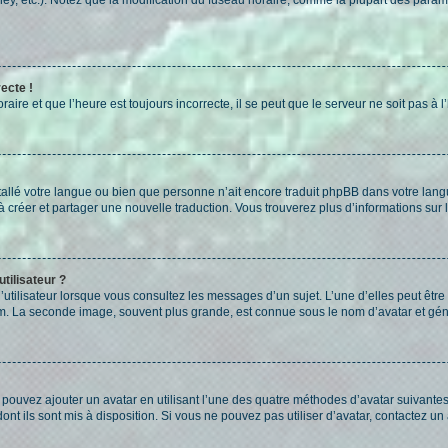
ecte !
aire et que l’heure est toujours incorrecte, il se peut que le serveur ne soit pas à
installé votre langue ou bien que personne n’ait encore traduit phpBB dans votre l
s à créer et partager une nouvelle traduction. Vous trouverez plus d’informations sur l
tilisateur ?
utilisateur lorsque vous consultez les messages d’un sujet. L’une d’elles peut êtr
rum. La seconde image, souvent plus grande, est connue sous le nom d’avatar et 
s pouvez ajouter un avatar en utilisant l’une des quatre méthodes d’avatar suivantes 
ont ils sont mis à disposition. Si vous ne pouvez pas utiliser d’avatar, contactez un