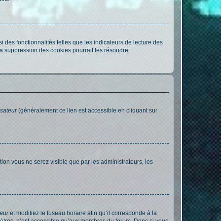
 des fonctionnalités telles que les indicateurs de lecture des
a suppression des cookies pourrait les résoudre.
isateur
(généralement ce lien est accessible en cliquant sur
ption vous ne serez visible que par les administrateurs, les
teur
et modifiez le fuseau horaire afin qu’il corresponde à la
mètres, n’est accessible qu’aux membres du forum. Donc si vous