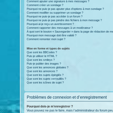
Comment ajouter une signature à mes messages ?
Comment créer un sondage ?
Pourquoi ne puis-je pas ajouter plus d’options à mon sondage ?
Comment modifier ou supprimer un sondage ?
Pourquoi ne puis-je pas accéder à un forum ?
Pourquoi ne puis-je pas joindre des fichiers à mon message ?
Pourquoi ai-je reçu un avertissement ?
Comment rapporter des messages à un modérateur ?
À quoi sert le bouton « Sauvegarder » dans la page de rédaction de 
Pourquoi mon message doit être validé ?
Comment remonter mon sujet ?
Mise en forme et types de sujets
Que sont les BBCodes ?
Puis-je utiliser le HTML ?
Que sont les smileys ?
Puis-je publier des images ?
Que sont les annonces globales ?
Que sont les annonces ?
Que sont les sujets épinglés ?
Que sont les sujets verrouillés ?
Que sont les icônes de sujet ?
Problèmes de connexion et d’enregistrement
Pourquoi dois-je m’enregistrer ?
Vous pouvez ne pas le faire, mais l’administrateur du forum peu