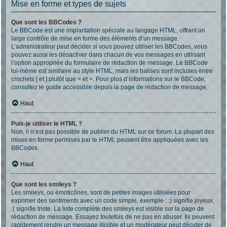
Mise en forme et types de sujets
Que sont les BBCodes ?
Le BBCode est une implantation spéciale au langage HTML, offrant un
large contrôle de mise en forme des éléments d’un message.
L’administrateur peut décider si vous pouvez utiliser les BBCodes, vous
pouvez aussi les désactiver dans chacun de vos messages en utilisant
l’option appropriée du formulaire de rédaction de message. Le BBCode
lui-même est similaire au style HTML, mais les balises sont incluses entre
crochets [ et ] plutôt que < et >. Pour plus d’informations sur le BBCode,
consultez le guide accessible depuis la page de rédaction de message.
Haut
Puis-je utiliser le HTML ?
Non, il n’est pas possible de publier du HTML sur ce forum. La plupart des
mises en forme permises par le HTML peuvent être appliquées avec les
BBCodes.
Haut
Que sont les smileys ?
Les smileys, ou émoticônes, sont de petites images utilisées pour
exprimer des sentiments avec un code simple, exemple : :) signifie joyeux,
:( signifie triste. La liste complète des smileys est visible sur la page de
rédaction de message. Essayez toutefois de ne pas en abuser. Ils peuvent
rapidement rendre un message illisible et un modérateur peut décider de