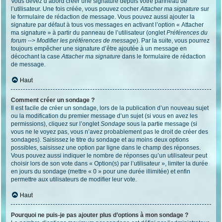
Vous devez d’abord créer une signature depuis votre panneau de
l’utilisateur. Une fois créée, vous pouvez cocher
Attacher ma signature
sur
le formulaire de rédaction de message. Vous pouvez aussi ajouter la
signature par défaut à tous vos messages en activant l’option « Attacher
ma signature » à partir du panneau de l’utilisateur (onglet
Préférences du
forum --> Modifier les préférences de message
). Par la suite, vous pourrez
toujours empêcher une signature d’être ajoutée à un message en
décochant la case
Attacher ma signature
dans le formulaire de rédaction
de message.
Haut
Comment créer un sondage ?
Il est facile de créer un sondage, lors de la publication d’un nouveau sujet
ou la modification du premier message d’un sujet (si vous en avez les
permissions), cliquez sur l’onglet
Sondage
sous la partie message (si
vous ne le voyez pas, vous n’avez probablement pas le droit de créer des
sondages). Saisissez le titre du sondage et au moins deux options
possibles, saisissez une option par ligne dans le champ des réponses.
Vous pouvez aussi indiquer le nombre de réponses qu’un utilisateur peut
choisir lors de son vote dans « Option(s) par l’utilisateur », limiter la durée
en jours du sondage (mettre « 0 » pour une durée illimitée) et enfin
permettre aux utilisateurs de modifier leur vote.
Haut
Pourquoi ne puis-je pas ajouter plus d’options à mon sondage ?