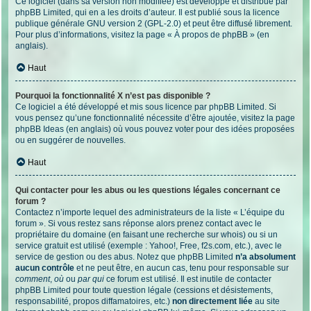
Ce logiciel (dans sa version non modifiée) est développé et distribué par
phpBB Limited
, qui en a les droits d’auteur. Il est publié sous la licence
publique générale GNU version 2 (GPL-2.0) et peut être diffusé librement.
Pour plus d’informations, visitez la page «
À propos de phpBB
» (en
anglais).
Haut
Pourquoi la fonctionnalité X n’est pas disponible ?
Ce logiciel a été développé et mis sous licence par phpBB Limited. Si
vous pensez qu’une fonctionnalité nécessite d’être ajoutée, visitez la page
phpBB Ideas
(en anglais) où vous pouvez voter pour des idées proposées
ou en suggérer de nouvelles.
Haut
Qui contacter pour les abus ou les questions légales concernant ce
forum ?
Contactez n’importe lequel des administrateurs de la liste « L’équipe du
forum ». Si vous restez sans réponse alors prenez contact avec le
propriétaire du domaine (en faisant une
recherche sur whois
) ou si un
service gratuit est utilisé (exemple : Yahoo!, Free, f2s.com, etc.), avec le
service de gestion ou des abus. Notez que phpBB Limited
n’a absolument
aucun contrôle
et ne peut être, en aucun cas, tenu pour responsable sur
comment
,
où
ou
par qui
ce forum est utilisé. Il est inutile de contacter
phpBB Limited pour toute question légale (cessions et désistements,
responsabilité, propos diffamatoires, etc.)
non directement liée
au site