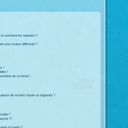
s et comment les rejoindre ?
s une couleur différente ?
?
s !
bles !
n membre de ce forum !
ateurs de ma liste d’amis ou d’ignorés ?
sultat ?
anche ?!
ages et sujets ?