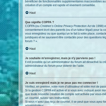
bénéficier de fonctionnalités supplémentaires inaccessibles au
création d’un compte est rapide et vivement conseillée.
Haut
Que signifie COPPA ?
COPPA (ou
Children’s Online Privacy Protection Act
de 1998) es
consentement écrit des parents (ou d’un tuteur légal) pour la c
vous enregistrez ou que quelqu’un le fait à votre place, contac
juridiques et ne sauraient être contactés pour des questions lé
forum ? ».
Haut
Je souhaite m’enregistrer, mais je n’y parviens pas !
Il est possible qu’un administrateur du forum ait désactivé la c
administrateur du forum pour obtenir de l’aide.
Haut
Je suis enregistré mais je ne peux pas me connecter !
Vérifiez, en premier, votre nom d’utilisateur et votre mot de passe.
Si la gestion COPPA est active et si vous avez indiqué avoir mo
que toute nouvelle création de compte soit activée par vous-mê
un courriel, suivez ses instructions.
Si vous n’avez pas reçu de courriel, il se peut que vous ayez fou
administrateur.