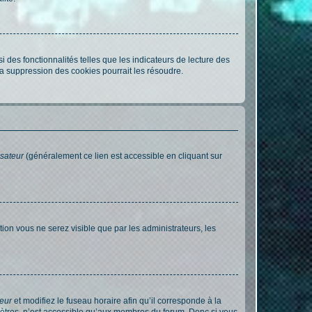
 des fonctionnalités telles que les indicateurs de lecture des
a suppression des cookies pourrait les résoudre.
isateur
(généralement ce lien est accessible en cliquant sur
ption vous ne serez visible que par les administrateurs, les
teur
et modifiez le fuseau horaire afin qu’il corresponde à la
mètres, n’est accessible qu’aux membres du forum. Donc si vous