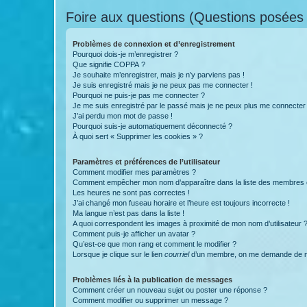
Foire aux questions (Questions posée
Problèmes de connexion et d’enregistrement
Pourquoi dois-je m’enregistrer ?
Que signifie COPPA ?
Je souhaite m’enregistrer, mais je n’y parviens pas !
Je suis enregistré mais je ne peux pas me connecter !
Pourquoi ne puis-je pas me connecter ?
Je me suis enregistré par le passé mais je ne peux plus me connecter
J’ai perdu mon mot de passe !
Pourquoi suis-je automatiquement déconnecté ?
À quoi sert « Supprimer les cookies » ?
Paramètres et préférences de l’utilisateur
Comment modifier mes paramètres ?
Comment empêcher mon nom d’apparaître dans la liste des membres
Les heures ne sont pas correctes !
J’ai changé mon fuseau horaire et l’heure est toujours incorrecte !
Ma langue n’est pas dans la liste !
A quoi correspondent les images à proximité de mon nom d’utilisateur 
Comment puis-je afficher un avatar ?
Qu’est-ce que mon rang et comment le modifier ?
Lorsque je clique sur le lien
courriel
d’un membre, on me demande de m
Problèmes liés à la publication de messages
Comment créer un nouveau sujet ou poster une réponse ?
Comment modifier ou supprimer un message ?