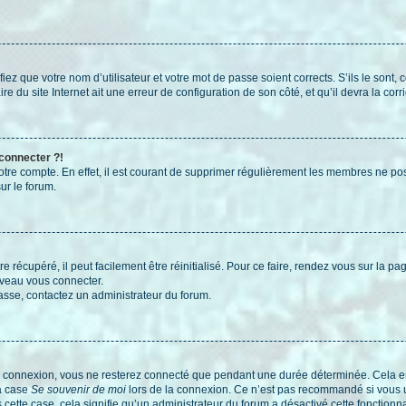
iez que votre nom d’utilisateur et votre mot de passe soient corrects. S’ils le sont,
e du site Internet ait une erreur de configuration de son côté, et qu’il devra la corri
 connecter ?!
votre compte. En effet, il est courant de supprimer régulièrement les membres ne pos
ur le forum.
 récupéré, il peut facilement être réinitialisé. Pour ce faire, rendez vous sur la p
uveau vous connecter.
passe, contactez un administrateur du forum.
e connexion, vous ne resterez connecté que pendant une durée déterminée. Cela em
la case
Se souvenir de moi
lors de la connexion. Ce n’est pas recommandé si vous u
s cette case, cela signifie qu’un administrateur du forum a désactivé cette fonctionna