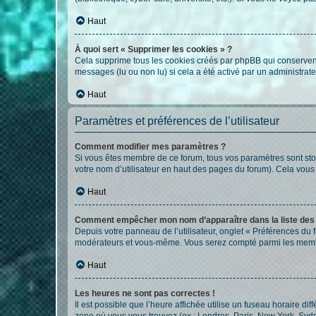
Haut
À quoi sert « Supprimer les cookies » ?
Cela supprime tous les cookies créés par phpBB qui conservent v
messages (lu ou non lu) si cela a été activé par un administra
Haut
Paramètres et préférences de l’utilisateur
Comment modifier mes paramètres ?
Si vous êtes membre de ce forum, tous vos paramètres sont st
votre nom d’utilisateur en haut des pages du forum). Cela vous
Haut
Comment empêcher mon nom d’apparaître dans la liste de
Depuis votre panneau de l’utilisateur, onglet « Préférences du 
modérateurs et vous-même. Vous serez compté parmi les membr
Haut
Les heures ne sont pas correctes !
Il est possible que l’heure affichée utilise un fuseau horaire d
zone où vous vous trouvez (ex : Londres, Paris, New York, Syd