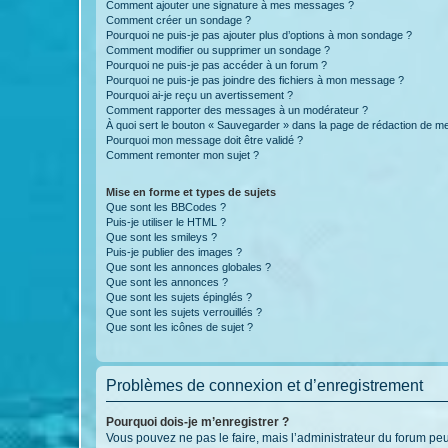
Comment ajouter une signature à mes messages ?
Comment créer un sondage ?
Pourquoi ne puis-je pas ajouter plus d’options à mon sondage ?
Comment modifier ou supprimer un sondage ?
Pourquoi ne puis-je pas accéder à un forum ?
Pourquoi ne puis-je pas joindre des fichiers à mon message ?
Pourquoi ai-je reçu un avertissement ?
Comment rapporter des messages à un modérateur ?
À quoi sert le bouton « Sauvegarder » dans la page de rédaction de 
Pourquoi mon message doit être validé ?
Comment remonter mon sujet ?
Mise en forme et types de sujets
Que sont les BBCodes ?
Puis-je utiliser le HTML ?
Que sont les smileys ?
Puis-je publier des images ?
Que sont les annonces globales ?
Que sont les annonces ?
Que sont les sujets épinglés ?
Que sont les sujets verrouillés ?
Que sont les icônes de sujet ?
Problèmes de connexion et d’enregistrement
Pourquoi dois-je m’enregistrer ?
Vous pouvez ne pas le faire, mais l’administrateur du forum peu