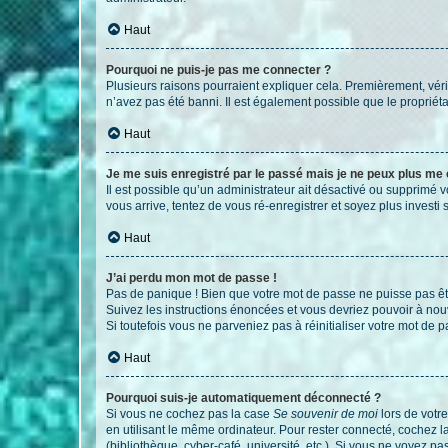
Haut
Pourquoi ne puis-je pas me connecter ?
Plusieurs raisons pourraient expliquer cela. Premièrement, vérif
n’avez pas été banni. Il est également possible que le propriétair
Haut
Je me suis enregistré par le passé mais je ne peux plus me
Il est possible qu’un administrateur ait désactivé ou supprimé 
vous arrive, tentez de vous ré-enregistrer et soyez plus investi s
Haut
J’ai perdu mon mot de passe !
Pas de panique ! Bien que votre mot de passe ne puisse pas être
Suivez les instructions énoncées et vous devriez pouvoir à no
Si toutefois vous ne parveniez pas à réinitialiser votre mot de 
Haut
Pourquoi suis-je automatiquement déconnecté ?
Si vous ne cochez pas la case
Se souvenir de moi
lors de votr
en utilisant le même ordinateur. Pour rester connecté, cochez 
(bibliothèque, cyber-café, université, etc.). Si vous ne voyez pa