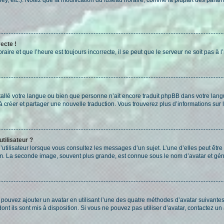
ecte !
aire et que l’heure est toujours incorrecte, il se peut que le serveur ne soit pas à
installé votre langue ou bien que personne n’ait encore traduit phpBB dans votre l
s à créer et partager une nouvelle traduction. Vous trouverez plus d’informations sur l
tilisateur ?
utilisateur lorsque vous consultez les messages d’un sujet. L’une d’elles peut êtr
rum. La seconde image, souvent plus grande, est connue sous le nom d’avatar et 
s pouvez ajouter un avatar en utilisant l’une des quatre méthodes d’avatar suivantes 
ont ils sont mis à disposition. Si vous ne pouvez pas utiliser d’avatar, contactez un