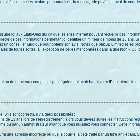
x invités comme les avatars personnalisés, la messagerie privée, l’envoi de courri
t une loi aux États-Unis qui dit que les sites Internet pouvant recueillir des infor
ollecte de ces informations permettant d’identifier un mineur de moins de 13 ans. S
tez un conseiller juridique pour obtenir son avis. Notez que phpBB Limited et les pr
gales de toutes sortes, à l’exception de celles mentionnées dans la question « Qui
réation de nouveaux comptes. Il peut également avoir banni votre IP ou interdit le no
 S’ils sont corrects, il y a deux possibilités :
ins de 13 ans lors de l’enregistrement, alors vous devrez suivre les instructions r
me ou par un administrateur avant que vous puissiez vous connecter. Cette informat
rni une adresse incorrecte ou que le courriel ait été traité par un filtre anti-spam. S