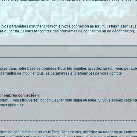
os paramètres d’authentification et votre connexion au forum. Ils fournissent aussi
teur du forum. Si vous rencontrez des problèmes de connexion ou de déconnexion, l
ockés dans notre base de données. Pour les modifier, accédez au
Panneau de l’util
 permettra de modifier tous les paramètres et préférences de votre compte.
s membres connectés ?
forum », vous trouverez l’option
Cacher mon statut en ligne
. Si vous activez cette o
es invisibles.
ifférent de celui dans lequel vous êtes. Dans ce cas, accédez au
panneau de l’utilisa
ney, etc.). Notez que la modification du fuseau horaire, comme la plupart des para