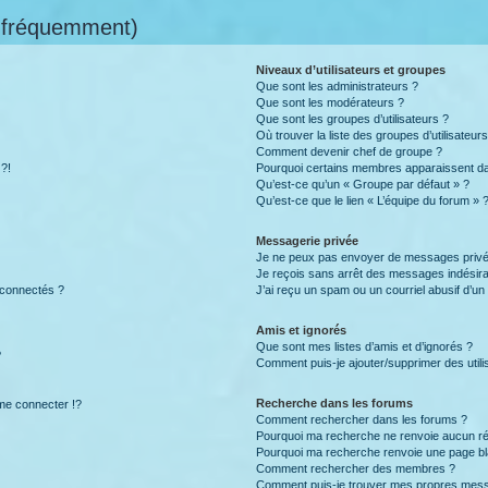
s fréquemment)
Niveaux d’utilisateurs et groupes
Que sont les administrateurs ?
Que sont les modérateurs ?
Que sont les groupes d’utilisateurs ?
Où trouver la liste des groupes d’utilisateur
Comment devenir chef de groupe ?
 ?!
Pourquoi certains membres apparaissent dan
Qu’est-ce qu’un « Groupe par défaut » ?
Qu’est-ce que le lien « L’équipe du forum » 
Messagerie privée
Je ne peux pas envoyer de messages privé
Je reçois sans arrêt des messages indésira
 connectés ?
J’ai reçu un spam ou un courriel abusif d’u
Amis et ignorés
Que sont mes listes d’amis et d’ignorés ?
?
Comment puis-je ajouter/supprimer des utilis
Recherche dans les forums
e connecter !?
Comment rechercher dans les forums ?
Pourquoi ma recherche ne renvoie aucun ré
Pourquoi ma recherche renvoie une page bl
Comment rechercher des membres ?
Comment puis-je trouver mes propres mess