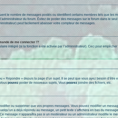
iquent le nombre de messages postés ou identifient certains membres tels que les 
ar l’administrateur du forum. Évitez de poster des messages sur le forum dans le seu
ministrateur) peut facilement abaisser votre compteur de messages.
mande de me connecter !?
re intégré (si la fonction a été activée par l’administrateur). Ceci pour empêcher l’u
 « Répondre » depuis la page d’un sujet. Il se peut que vous ayez besoin d’être e
: Vous
pouvez
poster de nouveaux sujets, Vous
pouvez
joindre des fichiers, etc.
modifier ou supprimer que vos propres messages. Vous pouvez modifier un message
lqu’un a déjà répondu au message, un petit texte s’affichera en bas du message ind
n. Ce message n’apparaîtra pas si un modérateur ou un administrateur modifie le mes