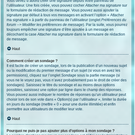
Vous devez d’abord créer une signature depuis votre panneau de
l’utilisateur. Une fois créée, vous pouvez cocher
Attacher ma signature
sur
le formulaire de rédaction de message. Vous pouvez aussi ajouter la
signature par défaut à tous vos messages en activant l’option « Attacher
ma signature » à partir du panneau de l’utilisateur (onglet
Préférences du
forum --> Modifier les préférences de message
). Par la suite, vous pourrez
toujours empêcher une signature d’être ajoutée à un message en
décochant la case
Attacher ma signature
dans le formulaire de rédaction
de message.
Haut
Comment créer un sondage ?
Il est facile de créer un sondage, lors de la publication d’un nouveau sujet
ou la modification du premier message d’un sujet (si vous en avez les
permissions), cliquez sur l’onglet
Sondage
sous la partie message (si
vous ne le voyez pas, vous n’avez probablement pas le droit de créer des
sondages). Saisissez le titre du sondage et au moins deux options
possibles, saisissez une option par ligne dans le champ des réponses.
Vous pouvez aussi indiquer le nombre de réponses qu’un utilisateur peut
choisir lors de son vote dans « Option(s) par l’utilisateur », limiter la durée
en jours du sondage (mettre « 0 » pour une durée illimitée) et enfin
permettre aux utilisateurs de modifier leur vote.
Haut
Pourquoi ne puis-je pas ajouter plus d’options à mon sondage ?