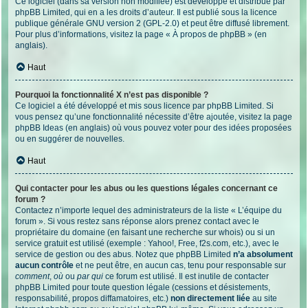
Ce logiciel (dans sa version non modifiée) est développé et distribué par
phpBB Limited
, qui en a les droits d’auteur. Il est publié sous la licence
publique générale GNU version 2 (GPL-2.0) et peut être diffusé librement.
Pour plus d’informations, visitez la page «
À propos de phpBB
» (en
anglais).
Haut
Pourquoi la fonctionnalité X n’est pas disponible ?
Ce logiciel a été développé et mis sous licence par phpBB Limited. Si
vous pensez qu’une fonctionnalité nécessite d’être ajoutée, visitez la page
phpBB Ideas
(en anglais) où vous pouvez voter pour des idées proposées
ou en suggérer de nouvelles.
Haut
Qui contacter pour les abus ou les questions légales concernant ce
forum ?
Contactez n’importe lequel des administrateurs de la liste « L’équipe du
forum ». Si vous restez sans réponse alors prenez contact avec le
propriétaire du domaine (en faisant une
recherche sur whois
) ou si un
service gratuit est utilisé (exemple : Yahoo!, Free, f2s.com, etc.), avec le
service de gestion ou des abus. Notez que phpBB Limited
n’a absolument
aucun contrôle
et ne peut être, en aucun cas, tenu pour responsable sur
comment
,
où
ou
par qui
ce forum est utilisé. Il est inutile de contacter
phpBB Limited pour toute question légale (cessions et désistements,
responsabilité, propos diffamatoires, etc.)
non directement liée
au site