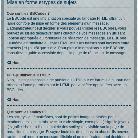
Mise en forme et types de sujets
Que sont les BBCodes ?
Le BBCode est une implantation spéciale au langage HTML, offrant un
large contrôle de mise en forme des éléments d’un message.
L’administrateur peut décider si vous pouvez utiliser les BBCodes, vous
pouvez aussi les désactiver dans chacun de vos messages en utilisant
l’option appropriée du formulaire de rédaction de message. Le BBCode
lui-même est similaire au style HTML, mais les balises sont incluses entre
crochets [ et ] plutôt que < et >. Pour plus d’informations sur le BBCode,
consultez le guide accessible depuis la page de rédaction de message.
Haut
Puis-je utiliser le HTML ?
Non, il n’est pas possible de publier du HTML sur ce forum. La plupart des
mises en forme permises par le HTML peuvent être appliquées avec les
BBCodes.
Haut
Que sont les smileys ?
Les smileys, ou émoticônes, sont de petites images utilisées pour
exprimer des sentiments avec un code simple, exemple : :) signifie joyeux,
:( signifie triste. La liste complète des smileys est visible sur la page de
rédaction de message. Essayez toutefois de ne pas en abuser. Ils peuvent
rapidement rendre un message illisible et un modérateur peut décider de