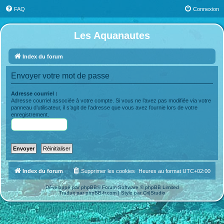
FAQ
Connexion
Les Aquanautes
Index du forum
Envoyer votre mot de passe
Adresse courriel :
Adresse courriel associée à votre compte. Si vous ne l’avez pas modifiée via votre
panneau d’utilisateur, il s’agit de l’adresse que vous avez fournie lors de votre
enregistrement.
Index du forum
Supprimer les cookies
Heures au format
UTC+02:00
Développé par
phpBB
® Forum Software © phpBB Limited
Traduit par
phpBB-fr.com
| Style par
Cri|Studio