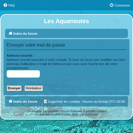
FAQ
Connexion
Les Aquanautes
Index du forum
Envoyer votre mot de passe
Adresse courriel :
Adresse courriel associée à votre compte. Si vous ne l’avez pas modifiée via votre
panneau d’utilisateur, il s’agit de l’adresse que vous avez fournie lors de votre
enregistrement.
Index du forum
Supprimer les cookies
Heures au format
UTC+02:00
Développé par
phpBB
® Forum Software © phpBB Limited
Traduit par
phpBB-fr.com
| Style par
Cri|Studio