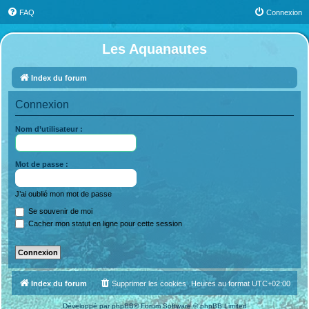
FAQ
Connexion
Les Aquanautes
Index du forum
Connexion
Nom d’utilisateur :
Mot de passe :
J’ai oublié mon mot de passe
Se souvenir de moi
Cacher mon statut en ligne pour cette session
Index du forum
Supprimer les cookies
Heures au format
UTC+02:00
Développé par
phpBB
® Forum Software © phpBB Limited