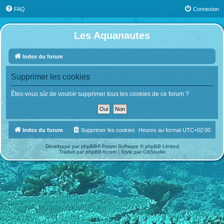
FAQ
Connexion
Les Aquanautes
Index du forum
Supprimer les cookies
Êtes-vous sûr de vouloir supprimer tous les cookies de ce forum ?
Index du forum
Supprimer les cookies
Heures au format
UTC+02:00
Développé par
phpBB
® Forum Software © phpBB Limited
Traduit par
phpBB-fr.com
| Style par
Cri|Studio