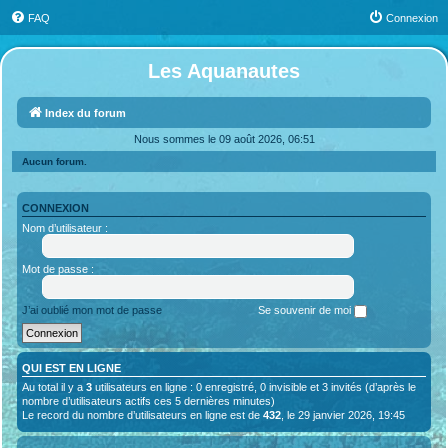
FAQ
Connexion
Les Aquanautes
Index du forum
Nous sommes le 09 août 2026, 06:51
Aucun forum.
CONNEXION
Nom d’utilisateur :
Mot de passe :
J’ai oublié mon mot de passe
Se souvenir de moi
QUI EST EN LIGNE
Au total il y a
3
utilisateurs en ligne : 0 enregistré, 0 invisible et 3 invités (d’après le
nombre d’utilisateurs actifs ces 5 dernières minutes)
Le record du nombre d’utilisateurs en ligne est de
432
, le 29 janvier 2026, 19:45