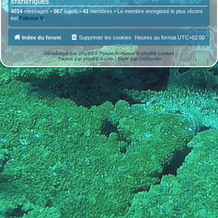
STATISTIQUES
4014
messages •
567
sujets •
41
membres • Le membre enregistré le plus récent
est
Fabrice V
.
Index du forum
Supprimer les cookies
Heures au format
UTC+02:00
Développé par
phpBB
® Forum Software © phpBB Limited
Traduit par
phpBB-fr.com
| Style par
Cri|Studio