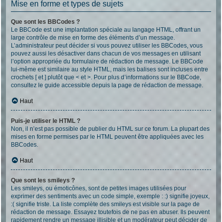
Mise en forme et types de sujets
Que sont les BBCodes ?
Le BBCode est une implantation spéciale au langage HTML, offrant un
large contrôle de mise en forme des éléments d’un message.
L’administrateur peut décider si vous pouvez utiliser les BBCodes, vous
pouvez aussi les désactiver dans chacun de vos messages en utilisant
l’option appropriée du formulaire de rédaction de message. Le BBCode
lui-même est similaire au style HTML, mais les balises sont incluses entre
crochets [ et ] plutôt que < et >. Pour plus d’informations sur le BBCode,
consultez le guide accessible depuis la page de rédaction de message.
Haut
Puis-je utiliser le HTML ?
Non, il n’est pas possible de publier du HTML sur ce forum. La plupart des
mises en forme permises par le HTML peuvent être appliquées avec les
BBCodes.
Haut
Que sont les smileys ?
Les smileys, ou émoticônes, sont de petites images utilisées pour
exprimer des sentiments avec un code simple, exemple : :) signifie joyeux,
:( signifie triste. La liste complète des smileys est visible sur la page de
rédaction de message. Essayez toutefois de ne pas en abuser. Ils peuvent
rapidement rendre un message illisible et un modérateur peut décider de