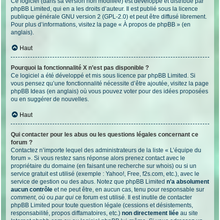
Ce logiciel (dans sa version non modifiée) est développé et distribué par
phpBB Limited
, qui en a les droits d’auteur. Il est publié sous la licence
publique générale GNU version 2 (GPL-2.0) et peut être diffusé librement.
Pour plus d’informations, visitez la page «
À propos de phpBB
» (en
anglais).
Haut
Pourquoi la fonctionnalité X n’est pas disponible ?
Ce logiciel a été développé et mis sous licence par phpBB Limited. Si
vous pensez qu’une fonctionnalité nécessite d’être ajoutée, visitez la page
phpBB Ideas
(en anglais) où vous pouvez voter pour des idées proposées
ou en suggérer de nouvelles.
Haut
Qui contacter pour les abus ou les questions légales concernant ce
forum ?
Contactez n’importe lequel des administrateurs de la liste « L’équipe du
forum ». Si vous restez sans réponse alors prenez contact avec le
propriétaire du domaine (en faisant une
recherche sur whois
) ou si un
service gratuit est utilisé (exemple : Yahoo!, Free, f2s.com, etc.), avec le
service de gestion ou des abus. Notez que phpBB Limited
n’a absolument
aucun contrôle
et ne peut être, en aucun cas, tenu pour responsable sur
comment
,
où
ou
par qui
ce forum est utilisé. Il est inutile de contacter
phpBB Limited pour toute question légale (cessions et désistements,
responsabilité, propos diffamatoires, etc.)
non directement liée
au site