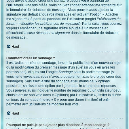
Vous devez d’abord créer une signature depuis votre panneau de
l’utilisateur. Une fois créée, vous pouvez cocher
Attacher ma signature
sur
le formulaire de rédaction de message. Vous pouvez aussi ajouter la
signature par défaut à tous vos messages en activant l’option « Attacher
ma signature » à partir du panneau de l’utilisateur (onglet
Préférences du
forum --> Modifier les préférences de message
). Par la suite, vous pourrez
toujours empêcher une signature d’être ajoutée à un message en
décochant la case
Attacher ma signature
dans le formulaire de rédaction
de message.
Haut
Comment créer un sondage ?
Il est facile de créer un sondage, lors de la publication d’un nouveau sujet
ou la modification du premier message d’un sujet (si vous en avez les
permissions), cliquez sur l’onglet
Sondage
sous la partie message (si
vous ne le voyez pas, vous n’avez probablement pas le droit de créer des
sondages). Saisissez le titre du sondage et au moins deux options
possibles, saisissez une option par ligne dans le champ des réponses.
Vous pouvez aussi indiquer le nombre de réponses qu’un utilisateur peut
choisir lors de son vote dans « Option(s) par l’utilisateur », limiter la durée
en jours du sondage (mettre « 0 » pour une durée illimitée) et enfin
permettre aux utilisateurs de modifier leur vote.
Haut
Pourquoi ne puis-je pas ajouter plus d’options à mon sondage ?