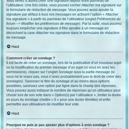
Vous devez d’abord créer une signature depuis votre panneau de
l’utilisateur. Une fois créée, vous pouvez cocher
Attacher ma signature
sur
le formulaire de rédaction de message. Vous pouvez aussi ajouter la
signature par défaut à tous vos messages en activant l’option « Attacher
ma signature » à partir du panneau de l’utilisateur (onglet
Préférences du
forum --> Modifier les préférences de message
). Par la suite, vous pourrez
toujours empêcher une signature d’être ajoutée à un message en
décochant la case
Attacher ma signature
dans le formulaire de rédaction
de message.
Haut
Comment créer un sondage ?
Il est facile de créer un sondage, lors de la publication d’un nouveau sujet
ou la modification du premier message d’un sujet (si vous en avez les
permissions), cliquez sur l’onglet
Sondage
sous la partie message (si
vous ne le voyez pas, vous n’avez probablement pas le droit de créer des
sondages). Saisissez le titre du sondage et au moins deux options
possibles, saisissez une option par ligne dans le champ des réponses.
Vous pouvez aussi indiquer le nombre de réponses qu’un utilisateur peut
choisir lors de son vote dans « Option(s) par l’utilisateur », limiter la durée
en jours du sondage (mettre « 0 » pour une durée illimitée) et enfin
permettre aux utilisateurs de modifier leur vote.
Haut
Pourquoi ne puis-je pas ajouter plus d’options à mon sondage ?