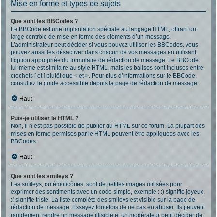
Mise en forme et types de sujets
Que sont les BBCodes ?
Le BBCode est une implantation spéciale au langage HTML, offrant un
large contrôle de mise en forme des éléments d’un message.
L’administrateur peut décider si vous pouvez utiliser les BBCodes, vous
pouvez aussi les désactiver dans chacun de vos messages en utilisant
l’option appropriée du formulaire de rédaction de message. Le BBCode
lui-même est similaire au style HTML, mais les balises sont incluses entre
crochets [ et ] plutôt que < et >. Pour plus d’informations sur le BBCode,
consultez le guide accessible depuis la page de rédaction de message.
Haut
Puis-je utiliser le HTML ?
Non, il n’est pas possible de publier du HTML sur ce forum. La plupart des
mises en forme permises par le HTML peuvent être appliquées avec les
BBCodes.
Haut
Que sont les smileys ?
Les smileys, ou émoticônes, sont de petites images utilisées pour
exprimer des sentiments avec un code simple, exemple : :) signifie joyeux,
:( signifie triste. La liste complète des smileys est visible sur la page de
rédaction de message. Essayez toutefois de ne pas en abuser. Ils peuvent
rapidement rendre un message illisible et un modérateur peut décider de