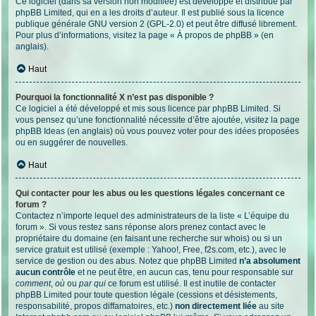
Ce logiciel (dans sa version non modifiée) est développé et distribué par
phpBB Limited
, qui en a les droits d’auteur. Il est publié sous la licence
publique générale GNU version 2 (GPL-2.0) et peut être diffusé librement.
Pour plus d’informations, visitez la page «
À propos de phpBB
» (en
anglais).
Haut
Pourquoi la fonctionnalité X n’est pas disponible ?
Ce logiciel a été développé et mis sous licence par phpBB Limited. Si
vous pensez qu’une fonctionnalité nécessite d’être ajoutée, visitez la page
phpBB Ideas
(en anglais) où vous pouvez voter pour des idées proposées
ou en suggérer de nouvelles.
Haut
Qui contacter pour les abus ou les questions légales concernant ce
forum ?
Contactez n’importe lequel des administrateurs de la liste « L’équipe du
forum ». Si vous restez sans réponse alors prenez contact avec le
propriétaire du domaine (en faisant une
recherche sur whois
) ou si un
service gratuit est utilisé (exemple : Yahoo!, Free, f2s.com, etc.), avec le
service de gestion ou des abus. Notez que phpBB Limited
n’a absolument
aucun contrôle
et ne peut être, en aucun cas, tenu pour responsable sur
comment
,
où
ou
par qui
ce forum est utilisé. Il est inutile de contacter
phpBB Limited pour toute question légale (cessions et désistements,
responsabilité, propos diffamatoires, etc.)
non directement liée
au site